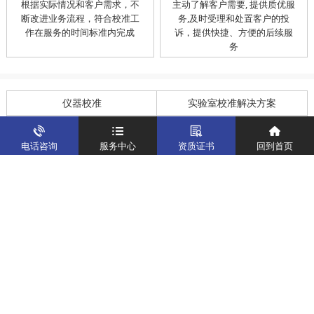
根据实际情况和客户需求，不
主动了解客户需要, 提供质优服
断改进业务流程，符合校准工
务,及时受理和处置客户的投
作在服务的时间标准内完成
诉，提供快捷、方便的后续服
务
仪器校准
实验室校准解决方案
制造仪器校准解决方案
计量校准实验室
电话咨询
服务中心
资质证书
回到首页
关于我们
客户案例
新闻资讯
企业文化
八大优势
联系我们
地址：深圳市宝安区燕罗街道塘下涌社区洋涌工业路4号
运营地址：广东省东莞市南城区鸿福路中环财富广场7层716
版权所有：华中计量
粤ICP备19031793号-2
计量服务热线：
400-805-6188