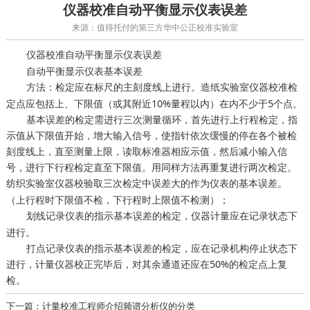
仪器校准自动平衡显示仪表误差
来源：值得托付的第三方华中公正校准实验室
自动平衡显示仪表误差
仪器校准
自动平衡显示仪表基本误差
方法：检定应在标尺的主刻度线上进行。
检
造纸实验室仪器校准
定点应包括上、下限值（或其附近10%量程以内）在内不少于5个点。
基本误差的检定需进行三次测量循环，首先进行上行程检定，指
示值从下限值开始，增大输入信号，使指针依次缓慢的停在各个被检
刻度线上，直至测量上限，读取标准器相应示值，然后减小输入信
号，进行下行程检定直至下限值。用同样方法再重复进行两次检定。
取三次检定中误差大的作为仪表的基本误差。
纺织实验室仪器校验
（上行程时下限值不检，下行程时上限值不检测）；
划线记录仪表的指示基本误差的检定，
应在记录状态下
仪器计量
进行。
打点记录仪表的指示基本误差的检定，应在记录机构停止状态下
进行，计量仪器校正完毕后，对其余通道还应在50%的检定点上复
检。
下一篇：计量校准工程师介绍频谱分析仪的分类