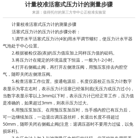
计量校准活塞式压力计的测量步骤
来源：值得托付的第三方华中公正校准实验室
活塞式压力计的测量步骤
计量校准
活塞式压力计的压力计的步骤分析：
1.调节水平活塞式压力计(4张)用水平调节螺钉，使压力计水平器
气泡处于中心位置。
2.根据被检仪器(表)的压力值应加上同样压力值的砝码。
3.将压力计在规定的环境温度下恒温，一般为1-2小时。
4.打开右侧截止阀，再打开左侧泄压阀，用预压泵排去内腔空
气，随即关闭左侧泄压阀。
5.检查活塞工作位置。接通电源后，
当压力计数字
长度仪器校正
表显示为零左右时，表示压力计活塞已经落到底(无压力或压力过小)，
当数字表显示零以上3mm以下时，表示压力计已经正常工作，压力值
是准确的，如果超过3mm，则表示压力过大。
6.用预压泵加压。在用预压泵加压时，当手感内腔已有压力后，
可一边继续加压，一边退出调压器丝杆，长退出长度不得超过
50mm，随即关闭右侧截止阀(注意：退调压器时不要用力过猛，以免
损坏杆)。