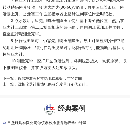
7.在压力计上加入与被测量压力相应的砝码，
先用双手
仪器校验
转动砝码使其转动，转速大约为(30-60)r/min，再用调压器加压，使
活塞上升。当活塞工作位置指示器上指针达到零位附近时读数。
8.点读数后，应先用调压器降压；使活塞下降至低位置，然后在
压力计上加放与第二点测量相应的砝码值，再用调压器加压并读数，
直至正行程测量完毕。
9.反行程测量时，仍需先用调压器降压。
操作中避
热工计量检测
免用泄压阀降压，特别在高压测量时，此操作法很可能震断活塞从而
损坏压力计。
10.测量完毕，应打开左侧泄压阀，将调压器旋入，恢复原状。取
下被测量仪器，并在快速接头处加放堵头。
下一篇：仪器校准长尺寸热电偶和短尺寸的异同
上一篇：浅析仪器计量热电偶各分度号分别代表什...
经典案例
◎
皇堡玩具有限公司做仪器校准服务选择华中计量