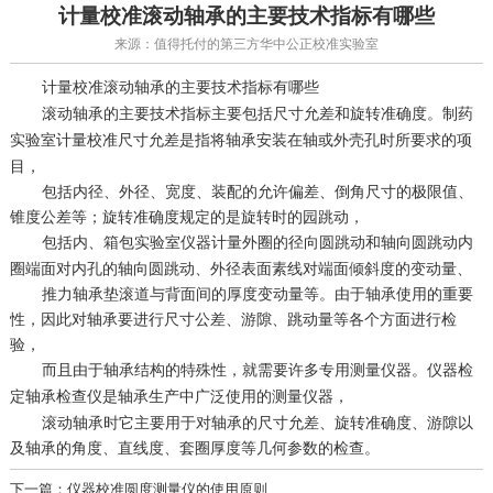
计量校准滚动轴承的主要技术指标有哪些
来源：值得托付的第三方华中公正校准实验室
滚动轴承的主要技术指标有哪些
计量校准
滚动轴承的主要技术指标主要包括尺寸允差和旋转准确度。
制药
尺寸允差是指将轴承安装在轴或外壳孔时所要求的项
实验室计量校准
目，
包括内径、外径、宽度、装配的允许偏差、倒角尺寸的极限值、
锥度公差等；旋转准确度规定的是旋转时的园跳动，
包括内、
外圈的径向圆跳动和轴向圆跳动内
箱包实验室仪器计量
圈端面对内孔的轴向圆跳动、外径表面素线对端面倾斜度的变动量、
推力轴承垫滚道与背面间的厚度变动量等。由于轴承使用的重要
性，因此对轴承要进行尺寸公差、游隙、跳动量等各个方面进行检
验，
而且由于轴承结构的特殊性，就需要许多专用测量仪器。
仪器检
轴承检查仪是轴承生产中广泛使用的测量仪器，
定
滚动轴承时它主要用于对轴承的尺寸允差、旋转准确度、游隙以
及轴承的角度、直线度、套圈厚度等几何参数的检查。
下一篇：仪器校准圆度测量仪的使用原则