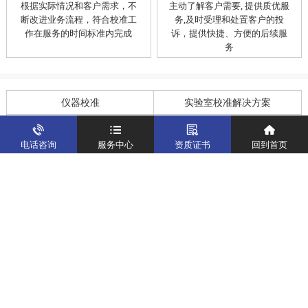
根据实际情况和客户需求，不
主动了解客户需要, 提供质优服
断改进业务流程，符合校准工
务,及时受理和处置客户的投
作在服务的时间标准内完成
诉，提供快捷、方便的后续服
务
仪器校准
实验室校准解决方案
制造仪器校准解决方案
计量校准实验室
电话咨询
服务中心
资质证书
回到首页
关于我们
客户案例
新闻资讯
企业文化
八大优势
联系我们
地址：深圳市宝安区燕罗街道塘下涌社区洋涌工业路4号
运营地址：广东省东莞市南城区鸿福路中环财富广场7层716
版权所有：华中计量
粤ICP备19031793号-2
计量服务热线：
400-805-6188