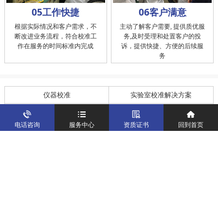
05工作快捷
06客户满意
根据实际情况和客户需求，不
主动了解客户需要, 提供质优服
断改进业务流程，符合校准工
务,及时受理和处置客户的投
作在服务的时间标准内完成
诉，提供快捷、方便的后续服
务
仪器校准
实验室校准解决方案
制造仪器校准解决方案
计量校准实验室
电话咨询
服务中心
资质证书
回到首页
关于我们
客户案例
新闻资讯
企业文化
八大优势
联系我们
地址：深圳市宝安区燕罗街道塘下涌社区洋涌工业路4号
运营地址：广东省东莞市南城区鸿福路中环财富广场7层716
版权所有：华中计量
粤ICP备19031793号-2
计量服务热线：
400-805-6188