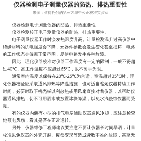
仪器检测电子测量仪器的防热、排热重要性
来源：值得托付的第三方华中公正校准实验室
仪器检测电子测量仪器的防热、排热重要性
仪器检测校正电子测量仪器的防热、排热重要性。
电子测量仪器工作时会发热温度升高。
温升过高仪器中
计量检测
绝缘材料的抗电强度会下降，元器件参数会发生变化甚至损坏，电路
的工作状态会偏离正常范围，易使电路发生各种故障。
因此，
对仪器工作温度有一定的限制，一般不得超
理化仪器校准
过40℃，高工作温度不应超过65℃，以不烫手为限。
通常室内温度以保持在20℃-25℃为合适，室温超过35℃时，
理
应采取通风排热等降温措施，也可适当缩短仪器持续工作
化仪器校验
时间，必要时取下机壳板以利散热或用风扇直接对着仪器，以帮助仪
器通风排热，切不可用洒水或放置冰块降温，以免水汽侵蚀仪器而受
潮。
有的仪器内装有小型的排气电扇辅助仪器通风冷却，应注意检查
她额电风扇，看其是否在正常运转。
另外，仪器维修工程师建议要注意不要让仪器长时间暴晒，
计量
以免仪器的外壳开裂、度盘变形等造成读数不准的故障，甚至无
校准