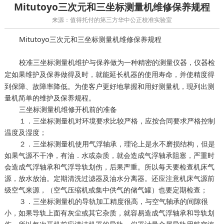
Mitutoyo三次元和三坐标测量机维修保养规程
来源：值得托付的第三方华中公正校准实验室
Mitutoyo三次元和三坐标测量机维修保养规程
校准三坐标测量机维护与保养做为一种精密的测量仪器，
仪器检
如果维护及保养做得及时，就能延长机器的使用寿命，并使精度得
定
到保障、故障率降低。为使客户更好地掌握和用好测量机，现列出测
量机简单的维护及保养规程。
三坐标测量机维修开机前的准备
１．三坐标测量机对环境要求比较严格，应按合同要求严格控制
温度及湿度；
２．三坐标测量机使用气浮轴承，理论上是永不磨损结构，但是
如果气源不干净，有油．水或杂质，就会造成气浮轴承阻塞，严重时
会造成气浮轴承和气浮导轨划伤，后果严重。所以每天要检查机床气
源，放水放油。定期清洗过滤器及油水分离器。还应注意机床气源前
级空气来源，（空气压缩机或集中供气的储气罐）也要定期检查；
３．三坐标测量机的导轨加工精度很高，与空气轴承的间隙很
小，如果导轨上面有灰尘或其它杂质，就容易造成气浮轴承和导轨划