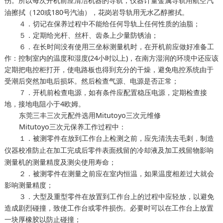
伤。所以每次开机前应清洁机器的导轨，
金属导轨用航空汽
仪器计量
油擦拭（120或180号汽油），花岗岩导轨用无水乙醇擦拭。
４．切记在保养过程中不能给任何导轨上任何性质的油脂；
５．定期给光杆、丝杆、齿条上少量防锈油；
６．在长时间没有使用三坐标测量机时，在开机前应做好准备工
作：控制室内的温度和湿度(24小时以上)，在南方湿润的环境中还应该
定期把电控柜打开，使电路板也得到充分的干燥，避免电控系统由于
受潮后突然加电后损坏。然后检查气源、电源是否正常；
７．开机前检查电源，如有条件应配置稳压电源，定期检查接
地，接地电阻小于4欧姆。
东莞三丰三次元配件选用Mitutoyo三次元维修
Mitutoyo三次元保养工作过程中：
１．被测零件在放到工作台上检测之前，应先清洗去毛刺，
制造
防止在加工完成后零件表面残留的冷却液及加工残留物影响
仪器校准
测量机的测量精度及测尖使用寿命；
２．被测零件在测量之前应在室内恒温，如果温度相差过大就会
影响测量精度；
３．大型及重型零件在放置到工作台上的过程中应轻放，以避免
造成剧烈碰撞，致使工作台或零件损伤。必要时可以在工作台上放置
一块厚橡胶以防止碰撞；