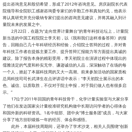
提出咨询意见和殷切希望，形成了2012年咨询意见。房庆副院长代表
院领导和全院职工感谢咨询委专家们的辛勤工作和真知灼见，他表示
将认真研究并充分吸纳专家们提出的咨询意见建议，并将其融入到计
量院未来的发展之中。
2月22日，在题为“走向世界计量舞台”的青年科技论坛上，计量院
新当选的中国工程院院士李天初，以《我和我们这样准备答辩》的报
告，回顾自己几十年科研经历和经验，介绍院士答辩的过程，并对青
年科技工作者在提炼主要工作、提升答辩汇报能力等方面提出真诚的
建议。除了报告本身的精彩受用，李天初院士在演讲过程中体现出的
儒雅淡定的气度和朴实无华、谦逊诚信的人品，深深触动了在场的每
一个人，掀起了本届科技周的又大一高潮。前来参加活动的国家质检
总局科技司司长武津生在点评讲话中表示：“李天初院士展示出的本
色、诚信、以质取胜，不仅对于院士申报，对于我们做人也有很多启
示。”
17位于2011年回国的青年科技骨干，
与大家分享
化学计量实验室
了他们在发达国家尖计量校准研究机构做中长期访问学者的心得体会
和国外新的科研资讯。1名中组部、团中央“博士服务团”成员，与大家
分享了地方挂职锻炼一年的经历、体会和感悟。
此外，本届科技周期间，还举办了学术沙龙，相关人员围绕“创新