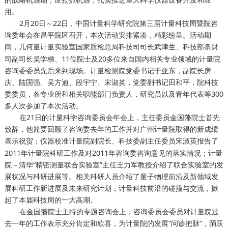
用。
2月20日～22日，中国计量科学研究院第三届计量科技周暨院咨
询委年会在昌平院区召开，本次活动安排紧凑，精彩纷呈。活动期
间，
国家质检总局科技司司长武津生、科技部条财
几何量计量实验室
司副司长吴学梯、11位院士及20多位来自国内相关专业领域的计量院
咨询委委员先后来到现场。计量检测院党委书记于亚东，副院长房
庆、陆国强、吴方迪、段宇宁、宋淑英，党委副书记田和平，院科技
委委员，各专业所和相关职能部门负责人，研究员以及青年代表等300
多人次参加了本次活动。
在21日的计量科学咨询委员会年会上，主任委员金国藩院士首先
致辞，他简要回顾了咨询委去年的工作并对广州计量院取得的新成绩
表示祝贺；
计量院副院长、科技委副主任委员宋淑英报告了
仪器校准
2011年计量院科研工作及对2011年咨询委咨询意见的落实情况；计量
院－清华“精密测量联合实验室”主任王力军教授介绍了联合实验室的发
展状况与科研进展等。相关科研人员介绍了量子物理前沿及新领域发
展科研工作新进展及未来研究计划，计量科技前沿的碰撞与交流，掀
起了本届科技周的一大高潮。
在金国藩院士主持的专题咨询会上，咨询委员会委员对计量院过
去一年的工作表示充分肯定和欣喜，为计量院的发展“问诊把脉”，踊跃