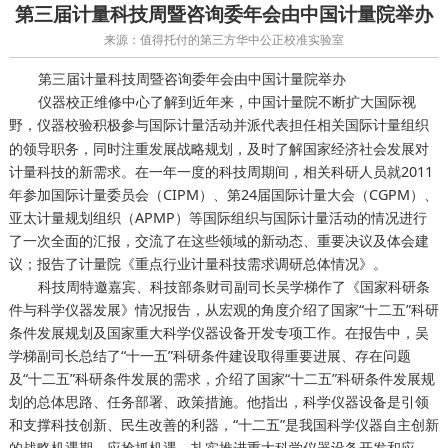
第三届计量科技周暨咨询委年会由中国计量院举办
来源：值得托付的第三方华中公正校准实验室
第三届计量科技周暨咨询委年会由中国计量院举办
仪器校正维修中心了解到近年来，中国计量院不断扩大国际视
野，
积极参与国际计量活动并派代表担任相关国际计量组织
仪器校验
的领导职务，同时注重发展战略规划，及时了解国家经济社会发展对
计量科技的新需求。在一年一度的科技周期间，相关科研人员就2011
年参加国际计量委员会（CIPM）、第24届国际计量大会（CGPM）、
亚太计量规划组织（APMP）等国际组织与国际计量活动的情况进行
了一次全面的汇报，交流了在这些领域的新动态、重要决议及体会建
议；报告了计量院《重点行业计量科技需求调研总体情况》。
科技周特邀嘉宾、科技部条财司副司长吴学梯作了《国家科研条
件与科学仪器发展》情况报告，从宏观的角度介绍了国家“十二五”科研
条件发展规划及国家重大科学仪器设备开发专项工作。在报告中，吴
学梯副司长总结了“十一五”科研条件建设取得重要进展、存在问题
及“十二五”科研条件发展的需求，介绍了国家“十二五”科研条件发展规
划的总体思路、任务部署、政策措施。他指出，科学仪器设备是引领
和支撑科技创新、民生改善的利器，“十二五”是我国科学仪器自主创新
的战略机遇期，应抢抓机遇，扎实推进重大科学仪器设备开发和应