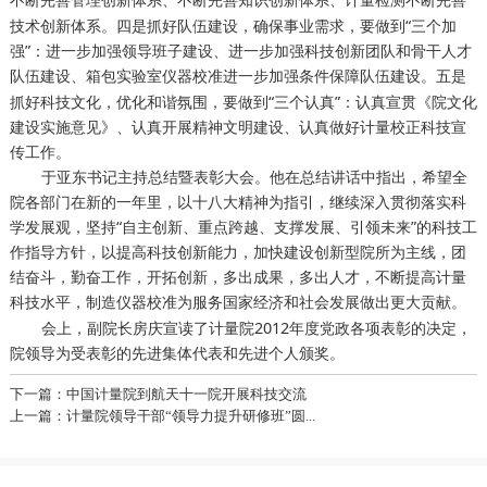
计量检测
技术创新体系。四是抓好队伍建设，确保事业需求，要做到“三个加
强”：进一步加强领导班子建设、进一步加强科技创新团队和骨干人才
队伍建设、
进一步加强条件保障队伍建设。五是
箱包实验室仪器校准
抓好科技文化，优化和谐氛围，要做到“三个认真”：认真宣贯《院文化
建设实施意见》、认真开展精神文明建设、认真做好计量校正科技宣
传工作。
于亚东书记主持总结暨表彰大会。他在总结讲话中指出，希望全
院各部门在新的一年里，以十八大精神为指引，继续深入贯彻落实科
学发展观，坚持“自主创新、重点跨越、支撑发展、引领未来”的科技工
作指导方针，以提高科技创新能力，加快建设创新型院所为主线，团
结奋斗，勤奋工作，开拓创新，多出成果，多出人才，不断提高计量
科技水平，
为服务国家经济和社会发展做出更大贡献。
制造仪器校准
会上，副院长房庆宣读了计量院2012年度党政各项表彰的决定，
院领导为受表彰的先进集体代表和先进个人颁奖。
下一篇：中国计量院到航天十一院开展科技交流
上一篇：计量院领导干部“领导力提升研修班”圆...