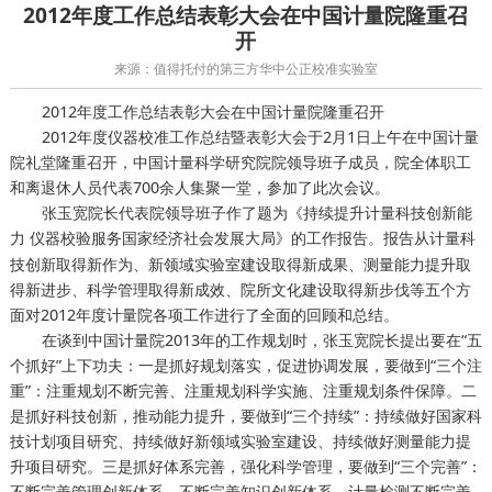
2012年度工作总结表彰大会在中国计量院隆重召
开
来源：值得托付的第三方华中公正校准实验室
2012年度工作总结表彰大会在中国计量院隆重召开
2012年度仪器校准工作总结暨表彰大会于2月1日上午在中国计量
院礼堂隆重召开，中国计量科学研究院院领导班子成员，院全体职工
和离退休人员代表700余人集聚一堂，参加了此次会议。
张玉宽院长代表院领导班子作了题为《持续提升计量科技创新能
力
服务国家经济社会发展大局》的工作报告。报告从计量科
仪器校验
技创新取得新作为、新领域实验室建设取得新成果、测量能力提升取
得新进步、科学管理取得新成效、院所文化建设取得新步伐等五个方
面对2012年度计量院各项工作进行了全面的回顾和总结。
在谈到中国计量院2013年的工作规划时，张玉宽院长提出要在“五
个抓好”上下功夫：一是抓好规划落实，促进协调发展，要做到“三个注
重”：注重规划不断完善、注重规划科学实施、注重规划条件保障。二
是抓好科技创新，推动能力提升，要做到“三个持续”：持续做好国家科
技计划项目研究、持续做好新领域实验室建设、持续做好测量能力提
升项目研究。三是抓好体系完善，强化科学管理，要做到“三个完善”：
不断完善管理创新体系、不断完善知识创新体系、
不断完善