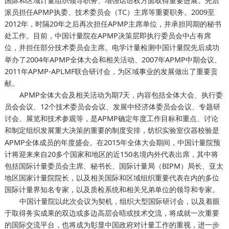
国际和区域计量组织领导职务、增强话语权方面取得重要进展。先后
派员担任APMP执委、技术委员会（TC）主席等重要职务。2009至
2012年，时隔20年之后再次担任APMP主席单位，并承担同期的秘书
处工作。目前，中国计量院在APMP决策层即执行委员会中占有席
位，并担任部分技术委员会主席。
中国计量院先后成功
电学计量检测
举办了2004年APMP全体大会和相关活动、2007年APMP中期会议、
2011年APMP-APLMF联合研讨会，为区域事业的发展做出了重要贡
献。
APMP全体大会及相关活动为期7天，内容包括全体大会、执行委
员会会议、12个技术委员会会议、发展中经济体委员会会议、专题研
讨会、展览和技术参观等，是APMP确定年度工作目标和重点、讨论
和制定组织发展重大决策的重要的制度安排，
是
纺织实验室仪器校验
APMP全体成员的年度盛会。在2015年全体大会期间，中国计量院预
计将迎来来自20多个国家和地区的近150名境内外代表出席，其中将
包括国际计量委员会主席、秘书长、国际计量局（BIPM）局长、亚太
地区国家计量院院长，以及相关国际和区域组织重要代表在内的多位
国际计量界知名专家，以及质检系统和相关兄弟单位的领导和专家。
中国计量院以此次会议为契机，组织大型国际研讨会，以及着眼
于取得务实成果的双边或多边高层会晤或技术交流，将成就一次重要
的国际交流平台，也将成为彰显中国政府对计量工作的重视，进一步