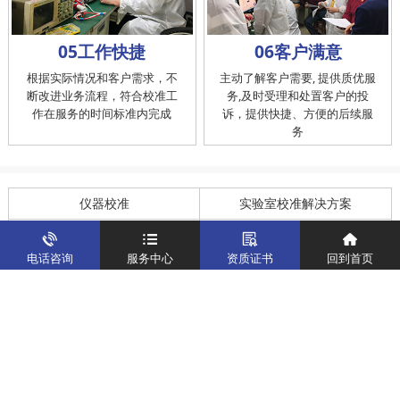
05工作快捷
06客户满意
根据实际情况和客户需求，不
主动了解客户需要, 提供质优服
断改进业务流程，符合校准工
务,及时受理和处置客户的投
作在服务的时间标准内完成
诉，提供快捷、方便的后续服
务
仪器校准
实验室校准解决方案
制造仪器校准解决方案
计量校准实验室
电话咨询
服务中心
资质证书
回到首页
关于我们
客户案例
新闻资讯
企业文化
八大优势
联系我们
地址：深圳市宝安区燕罗街道塘下涌社区洋涌工业路4号
运营地址：广东省东莞市南城区鸿福路中环财富广场7层716
版权所有：华中计量
粤ICP备19031793号-2