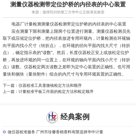
测量仪器检测带定位护桥的内径表的中心装置
来源：值得托付的第三方华中公正校准实验室
测量仪器检测带定位护桥的内径表的中心装置
电器厂计量检测
应在测量下限和测量上限两个位置进行测量。测量仪器检测员先
取下或压缩定位护桥，把内径表放进专用环规内，
在环规轴
计量检测
向平面内找小尺寸（转折点），在环规的径向平面内找大尺寸（转折
点），确定指示表的“读数”。然后，
安上或放松定位护
长度仪器校正
桥，再放进环规的同一位置上，在环规的轴向平面内找小尺寸（转折
点）读数。
两次读数之差即为定中心装置的正确性。也可用
仪器检定
量块和侧块（量块附件）组合的内尺寸与专用环规装置的正确性。
下一篇：仪器校准工具显微镜检定方法和顺序
上一篇：计量校准平板工作面的检定方法和检定顺序
经典案例
◎
做仪器校准服务 广州市珍馨香精香料有限选择华中计量