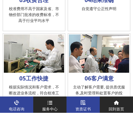
校准费用不高于国家及省、市
自觉遵守公正性声明
物价部门批准的收费标准，不
高于行业平均水平
05工作快捷
06客户满意
根据实际情况和客户需求，不
主动了解客户需要, 提供质优服
断改进业务流程，符合校准工
务,及时受理和处置客户的投
作在服务的时间标准内完成
诉，提供快捷、方便的后续服
务
电话咨询
服务中心
资质证书
回到首页
仪器校准
实验室校准解决方案