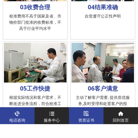
03收费合理
04结果准确
校准费用不高于国家及省、市
自觉遵守公正性声明
物价部门批准的收费标准，不
高于行业平均水平
05工作快捷
06客户满意
根据实际情况和客户需求，不
主动了解客户需要, 提供质优服
断改进业务流程，符合校准工
务,及时受理和处置客户的投
作在服务的时间标准内完成
诉，提供快捷、方便的后续服
务
电话咨询
服务中心
资质证书
回到首页