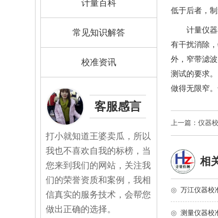
计量百科
低于后者，
制
计量仪器
常见知识解答
有干扰消除，
外，窄带滤波
校准资讯
测试的要求。
做得无限窄。
客服感言
上一篇：仪器
打小就知道王婆卖瓜，所以
我也不喜欢自我的标榜，当
相
您来到我们的网站，关注我
们的荣誉资质和案例，我相
◎
万江仪器校
信真实的服务技术，会帮您
做出正确的选择。
◎
测量仪器校