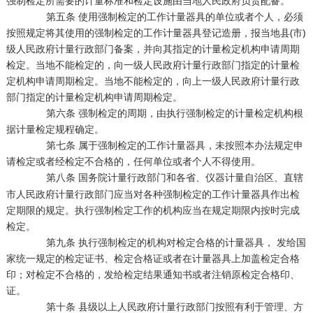
强制检定所需要的计量标准和检定设施由当地人民政府负责配备。
第五条 使用强制检定的工作计量器具的单位或者个人，必须
按照规定将其使用的强制检定的工作计量器具登记造册，报当地县(市)
级人民政府计量行政部门备案，并向其指定的计量检定机构申请周期
检定。当地不能检定的，向一级人民政府计量行政部门指定的计量检
定机构申请周期检定。当地不能检定的，向上一级人民政府计量行政
部门指定的计量检定机构申请周期检定。
第六条 强制检定的周期，由执行强制检定的计量检定机构根
据计量检定规程确定。
第七条 属于强制检定的工作计量器具，未按照本办法规定申
请检定或者经检定不合格的，任何单位或者个人不得使用。
第八条 国务院计量行政部门和各省、
自治区、直辖
仪器计量
市人民政府计量行政部门应当对各种强制检定的工作计量器具作出检
定期限的规定。执行强制检定工作的机构应当在规定期限内按时完成
检定。
第九条 执行强制检定的机构对检定合格的计量器具， 发给国
家统一规定的检定证书、检定合格证或者在计量器具上加盖检定合格
印；对检定不合格的，发给检定结果通知书或者注销原检定合格印、
证。
第十条 县级以上人民政府计量行政部门按照有利于管理、方