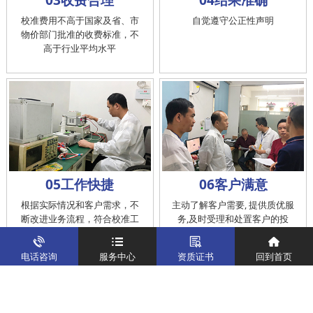
校准费用不高于国家及省、市
自觉遵守公正性声明
物价部门批准的收费标准，不
高于行业平均水平
05工作快捷
06客户满意
根据实际情况和客户需求，不
主动了解客户需要, 提供质优服
断改进业务流程，符合校准工
务,及时受理和处置客户的投
作在服务的时间标准内完成
诉，提供快捷、方便的后续服
务
电话咨询
服务中心
资质证书
回到首页
仪器校准
实验室校准解决方案