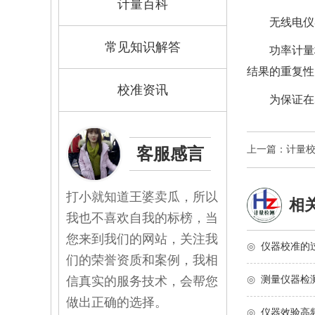
计量百科
无线电仪
常见知识解答
功率计量
结果的重复性
校准资讯
为保证在
上一篇：计量
客服感言
打小就知道王婆卖瓜，所以
相
我也不喜欢自我的标榜，当
您来到我们的网站，关注我
◎
仪器校准的
们的荣誉资质和案例，我相
信真实的服务技术，会帮您
◎
测量仪器检
做出正确的选择。
◎
仪器效验高