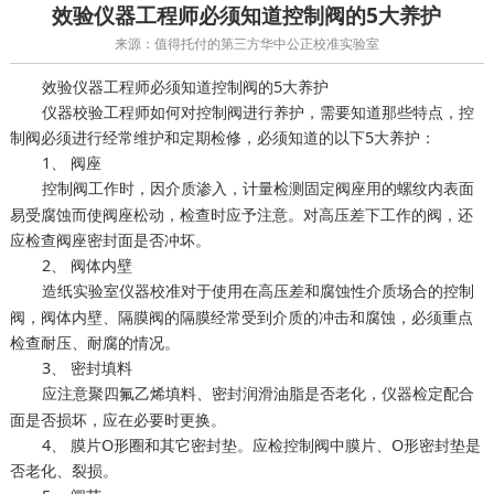
效验仪器工程师必须知道控制阀的5大养护
来源：值得托付的第三方华中公正校准实验室
效验仪器工程师必须知道控制阀的5大养护
仪器校验工程师如何对控制阀进行养护，需要知道那些特点，控
制阀必须进行经常维护和定期检修，必须知道的以下5大养护：
1、 阀座
控制阀工作时，因介质渗入，
固定阀座用的螺纹内表面
计量检测
易受腐蚀而使阀座松动，检查时应予注意。对高压差下工作的阀，还
应检查阀座密封面是否冲坏。
2、 阀体内壁
对于使用在高压差和腐蚀性介质场合的控制
造纸实验室仪器校准
阀，阀体内壁、隔膜阀的隔膜经常受到介质的冲击和腐蚀，必须重点
检查耐压、耐腐的情况。
3、 密封填料
应注意聚四氟乙烯填料、密封润滑油脂是否老化，
配合
仪器检定
面是否损坏，应在必要时更换。
4、 膜片O形圈和其它密封垫。应检控制阀中膜片、O形密封垫是
否老化、裂损。