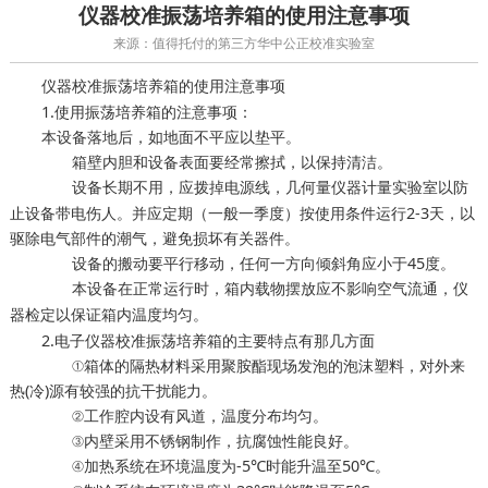
仪器校准振荡培养箱的使用注意事项
来源：值得托付的第三方华中公正校准实验室
振荡培养箱的使用注意事项
仪器校准
1.使用振荡培养箱的注意事项：
本设备落地后，如地面不平应以垫平。
箱壁内胆和设备表面要经常擦拭，以保持清洁。
设备长期不用，应拨掉电源线，
以防
几何量仪器计量实验室
止设备带电伤人。并应定期（一般一季度）按使用条件运行2-3天，以
驱除电气部件的潮气，避免损坏有关器件。
设备的搬动要平行移动，任何一方向倾斜角应小于45度。
本设备在正常运行时，箱内载物摆放应不影响空气流通，
仪
以保证箱内温度均匀。
器检定
2.电子仪器校准振荡培养箱的主要特点有那几方面
①箱体的隔热材料采用聚胺酯现场发泡的泡沫塑料，对外来
热(冷)源有较强的抗干扰能力。
②工作腔内设有风道，温度分布均匀。
③内壁采用不锈钢制作，抗腐蚀性能良好。
④加热系统在环境温度为-5℃时能升温至50℃。