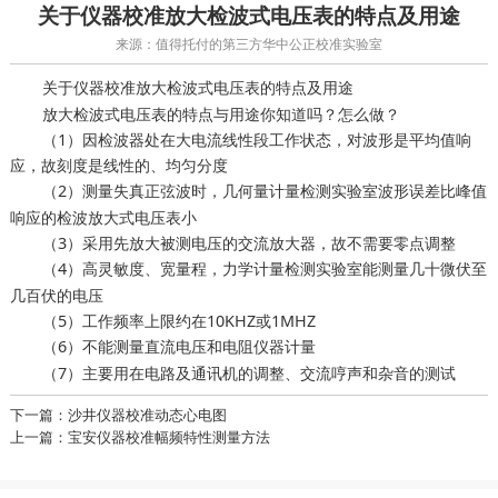
关于仪器校准放大检波式电压表的特点及用途
来源：值得托付的第三方华中公正校准实验室
关于
放大检波式电压表的特点及用途
仪器校准
放大检波式电压表的特点与用途你知道吗？怎么做？
（1）因检波器处在大电流线性段工作状态，对波形是平均值响
应，故刻度是线性的、均匀分度
（2）测量失真正弦波时，
波形误差比峰值
几何量计量检测实验室
响应的检波放大式电压表小
（3）采用先放大被测电压的交流放大器，故不需要零点调整
（4）高灵敏度、宽量程，
能测量几十微伏至
力学计量检测实验室
几百伏的电压
（5）工作频率上限约在10KHZ或1MHZ
（6）不能测量直流电压和电阻
仪器计量
（7）主要用在电路及通讯机的调整、交流哼声和杂音的测试
下一篇：沙井仪器校准动态心电图
上一篇：宝安仪器校准幅频特性测量方法