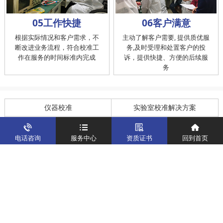
05工作快捷
06客户满意
根据实际情况和客户需求，不
主动了解客户需要, 提供质优服
断改进业务流程，符合校准工
务,及时受理和处置客户的投
作在服务的时间标准内完成
诉，提供快捷、方便的后续服
务
仪器校准
实验室校准解决方案
制造仪器校准解决方案
计量校准实验室
电话咨询
服务中心
资质证书
回到首页
关于我们
客户案例
新闻资讯
企业文化
八大优势
联系我们
地址：深圳市宝安区燕罗街道塘下涌社区洋涌工业路4号
运营地址：广东省东莞市南城区鸿福路中环财富广场7层716
版权所有：华中计量
粤ICP备19031793号-2