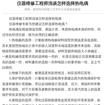
仪器维修工程师浅谈怎样选择热电偶
来源：值得托付的第三方华中公正校准实验室
仪器维修工程师浅谈怎样选择热电偶
仪器维修专家为您建议怎样选择热电偶？
热电偶应根据测温范围、测温介质，考虑热电偶本身的特性，经
过综合经济比较，较为合理的正确选择。
1.热电极的选用：
热电极材料按照所测温度高低选取。
计量检测
其长度按照热端在介质中的插入深度和冷端温度的要求来选取，其粗
细按照机械强度要求、测量温度高低、材料贵贱和电阻大小来确定，
一般是机械强度要求高的选择粗一些的，
仪器测量温度
长度仪器校正
高的选粗一些，材料廉价的选粗一些和电阻小的要求粗一些。反之可
以细些。
2.绝缘子的选用：被测温度有剧变情况，则应选用石英管。
3.保护管的选用：
仪器检测专家建议因为热电偶保护管
计量校准
直接和被测介质接触，所以必须根据介质温度、压力、测温时间常数
要求等选取。对于大容量高参数的发电机组，其主蒸汽管道上的温度
保护管应采用短式保护管。
4.接线盒的选用：
接线盒按其所处环境来选择，如
理化仪器校验