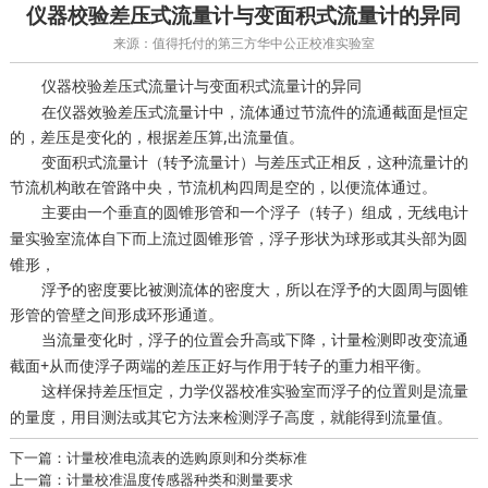
仪器校验差压式流量计与变面积式流量计的异同
来源：值得托付的第三方华中公正校准实验室
差压式流量计与变面积式流量计的异同
仪器校验
在仪器效验差压式流量计中，流体通过节流件的流通截面是恒定
的，差压是变化的，根据差压算,出流量值。
变面积式流量计（转予流量计）与差压式正相反，这种流量计的
节流机构敢在管路中央，节流机构四周是空的，以便流体通过。
主要由一个垂直的圆锥形管和一个浮子（转子）组成，
无线电计
流体自下而上流过圆锥形管，浮子形状为球形或其头部为圆
量实验室
锥形，
浮予的密度要比被测流体的密度大，所以在浮予的大圆周与圆锥
形管的管壁之间形成环形通道。
当流量变化时，浮子的位置会升高或下降，
即改变流通
计量检测
截面+从而使浮子两端的差压正好与作用于转子的重力相平衡。
这样保持差压恒定，
而浮子的位置则是流量
力学仪器校准实验室
的量度，用目测法或其它方法来检测浮子高度，就能得到流量值。
下一篇：计量校准电流表的选购原则和分类标准
上一篇：计量校准温度传感器种类和测量要求