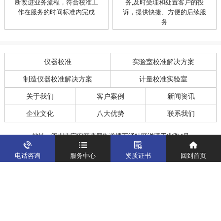
断改进业务流程，符合校准工
务,及时受理和处置客户的投
作在服务的时间标准内完成
诉，提供快捷、方便的后续服
务
仪器校准
实验室校准解决方案
制造仪器校准解决方案
计量校准实验室
关于我们
客户案例
新闻资讯
企业文化
八大优势
联系我们
地址：深圳市宝安区燕罗街道塘下涌社区洋涌工业路4号
运营地址：广东省东莞市南城区鸿福路中环财富广场7层716
电话咨询
服务中心
资质证书
回到首页
版权所有：华中计量
粤ICP备19031793号-2
计量服务热线：
400-805-6188