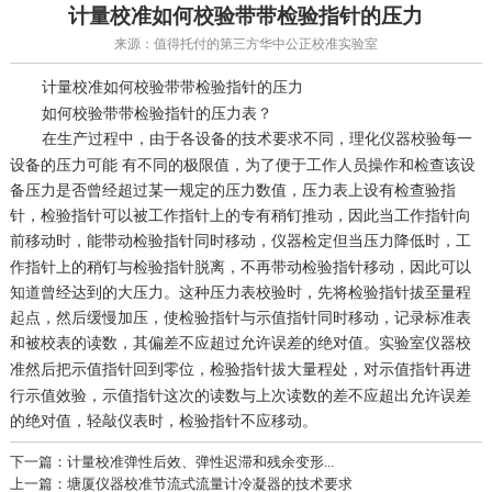
计量校准如何校验带带检验指针的压力
来源：值得托付的第三方华中公正校准实验室
如何校验带带检验指针的压力
计量校准
如何校验带带检验指针的压力表？
在生产过程中，由于各设备的技术要求不同，
每一
理化仪器校验
设备的压力可能 有不同的极限值，为了便于工作人员操作和检查该设
备压力是否曾经超过某一规定的压力数值，压力表上设有检查验指
针，检验指针可以被工作指针上的专有稍钉推动，因此当工作指针向
前移动时，能带动检验指针同时移动，
但当压力降低时，工
仪器检定
作指针上的稍钉与检验指针脱离，不再带动检验指针移动，因此可以
知道曾经达到的大压力。这种压力表校验时，先将检验指针拔至量程
起点，然后缓慢加压，使检验指针与示值指针同时移动，记录标准表
和被校表的读数，其偏差不应超过允许误差的绝对值。
实验室仪器校
然后把示值指针回到零位，检验指针拔大量程处，对示值指针再进
准
行示值效验，示值指针这次的读数与上次读数的差不应超出允许误差
的绝对值，轻敲仪表时，检验指针不应移动。
下一篇：计量校准弹性后效、弹性迟滞和残余变形...
上一篇：塘厦仪器校准节流式流量计冷凝器的技术要求