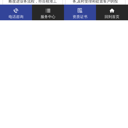
断改进业务流程，符合校准工
务,及时受理和处置客户的投
作在服务的时间标准内完成
诉，提供快捷、方便的后续服
务
电话咨询
服务中心
资质证书
回到首页
仪器校准
实验室校准解决方案
制造仪器校准解决方案
计量校准实验室
关于我们
客户案例
新闻资讯
企业文化
八大优势
联系我们
地址：深圳市宝安区燕罗街道塘下涌社区洋涌工业路4号
运营地址：广东省东莞市南城区鸿福路中环财富广场7层716
版权所有：华中计量
粤ICP备19031793号-2
计量服务热线：
400-805-6188