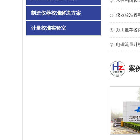
◎
宋伟副司长
制造仪器校准解决方案
◎
仪器校准容
计量校准实验室
◎
万工显等各类
◎
电磁流量计
案