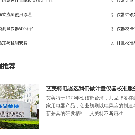
到内蒙古计量院检查指导工作
◎
仪器计量
积式流量使用原理
◎
仪器维修
测量仪器500余台
◎
仪器校准
检定与检测安装
◎
计量校准
例推荐
艾美特电器选我们做计量仪器校准服
艾美特于1973年创始於台湾，其品牌名称源
家用电器产品，创业初期以电风扇的制造
新兼具的研发精神，艾美特不断茁壮...