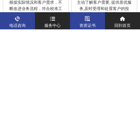
根据实际情况和客户需求，不
主动了解客户需要, 提供质优服
断改进业务流程，符合校准工
务,及时受理和处置客户的投
作在服务的时间标准内完成
诉，提供快捷、方便的后续服
务
电话咨询
服务中心
资质证书
回到首页
仪器校准
实验室校准解决方案
制造仪器校准解决方案
计量校准实验室
关于我们
客户案例
新闻资讯
企业文化
八大优势
联系我们
地址：深圳市宝安区燕罗街道塘下涌社区洋涌工业路4号
运营地址：广东省东莞市南城区鸿福路中环财富广场7层716
版权所有：华中计量
粤ICP备19031793号-2
计量服务热线：
400-805-6188