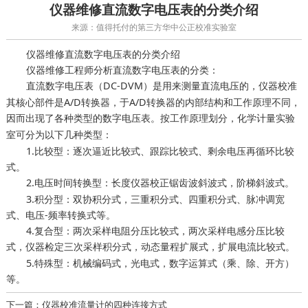
仪器维修直流数字电压表的分类介绍
来源：值得托付的第三方华中公正校准实验室
仪器维修直流数字电压表的分类介绍
仪器维修工程师分析直流数字电压表的分类：
直流数字电压表（DC-DVM）是用来测量直流电压的，
仪器校准
其核心部件是A/D转换器，于A/D转换器的内部结构和工作原理不同，
因而出现了各种类型的数字电压表。按工作原理划分，
化学计量实验
可分为以下几种类型：
室
1.比较型：逐次逼近比较式、跟踪比较式、剩余电压再循环比较
式。
2.电压时间转换型：
锯齿波斜波式，阶梯斜波式。
长度仪器校正
3.积分型：双协积分式，三重积分式、四重积分式、脉冲调宽
式、电压-频率转换式等。
4.复合型：两次采样电阻分压比较式，两次采样电感分压比较
式，
三次采样积分式，动态量程扩展式，扩展电流比较式。
仪器检定
5.特殊型：机械编码式，光电式，数字运算式（乘、除、开方）
等。
下一篇：仪器校准流量计的四种连接方式