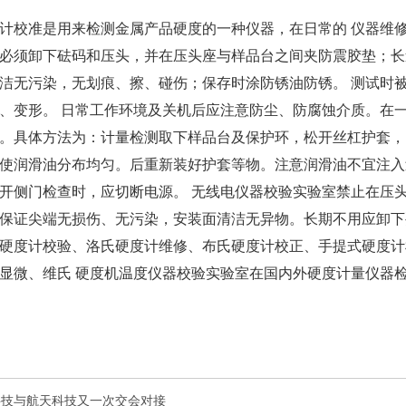
计校准是用来检测金属产品硬度的一种仪器，在日常的 仪器维
必须卸下砝码和压头，并在压头座与样品台之间夹防震胶垫；
洁无污染，无划痕、擦、碰伤；保存时涂防锈油防锈。 测试时
、变形。 日常工作环境及关机后应注意防尘、防腐蚀介质。在
。具体方法为：
计量检测
取下样品台及保护环，松开丝杠护套，
使润滑油分布均匀。后重新装好护套等物。注意润滑油不宜注入
打开侧门检查时，应切断电源。
无线电仪器校验实验室
禁止在压
保证尖端无损伤、无污染，安装面清洁无异物。长期不用应卸下
硬度计校验、洛氏硬度计维修、布氏硬度计校正、手提式硬度计
显微、维氏 硬度机
温度仪器校验实验室
在国内外硬度计量仪器
科技与航天科技又一次交会对接