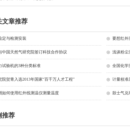
关文章推荐
检定与检测安装
◎
要想红外
与中国天然气研究院签订科技合作协议
◎
浅谈粉尘
力试验机的3种分类标准
◎
全国化学
院贺青入选2013年国家“百千万人才工程”
◎
计量校准
测如何使用红外线测温仪测量温度
◎
鼓士气兑
例推荐