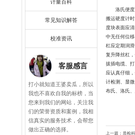
计量百科
洛氏便度
搬运硬度计时
常见知识解答
度块表面应清
中无任何位移
校准资讯
杠应定期润滑
复升降丝杠，
拔插电缆、
客服感言
应认真仔细，
计检测、显微
打小就知道王婆卖瓜，所以
布氏、洛氏、
我也不喜欢自我的标榜，当
您来到我们的网站，关注我
们的荣誉资质和案例，我相
信真实的服务技术，会帮您
做出正确的选择。
上一篇：质检