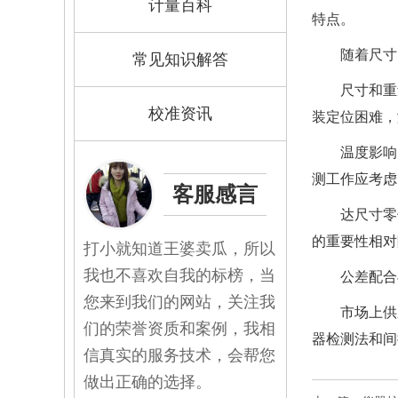
计量百科
特点。
随着尺寸
常见知识解答
尺寸和重
校准资讯
装定位困难，
温度影响
测工作应考虑
客服感言
达尺寸零
的重要性相对
打小就知道王婆卖瓜，所以
我也不喜欢自我的标榜，当
公差配合
您来到我们的网站，关注我
市场上供
们的荣誉资质和案例，我相
器检测法和间
信真实的服务技术，会帮您
做出正确的选择。