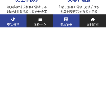
根据实际情况和客户需求，不
主动了解客户需要, 提供质优服
断改进业务流程，符合校准工
务,及时受理和处置客户的投
作在服务的时间标准内完成
诉，提供快捷、方便的后续服
务
电话咨询
服务中心
资质证书
回到首页
仪器校准
实验室校准解决方案
制造仪器校准解决方案
计量校准实验室
关于我们
客户案例
新闻资讯
企业文化
八大优势
联系我们
地址：深圳市宝安区燕罗街道塘下涌社区洋涌工业路4号
运营地址：广东省东莞市南城区鸿福路中环财富广场7层716
版权所有：华中计量
粤ICP备19031793号-2
计量服务热线：
400-805-6188