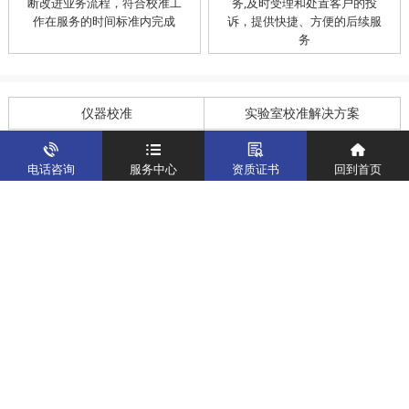
断改进业务流程，符合校准工
务,及时受理和处置客户的投
作在服务的时间标准内完成
诉，提供快捷、方便的后续服
务
仪器校准
实验室校准解决方案
制造仪器校准解决方案
计量校准实验室
电话咨询
服务中心
资质证书
回到首页
关于我们
客户案例
新闻资讯
企业文化
八大优势
联系我们
地址：深圳市宝安区燕罗街道塘下涌社区洋涌工业路4号
运营地址：广东省东莞市南城区鸿福路中环财富广场7层716
版权所有：华中计量
粤ICP备19031793号-2
计量服务热线：
400-805-6188