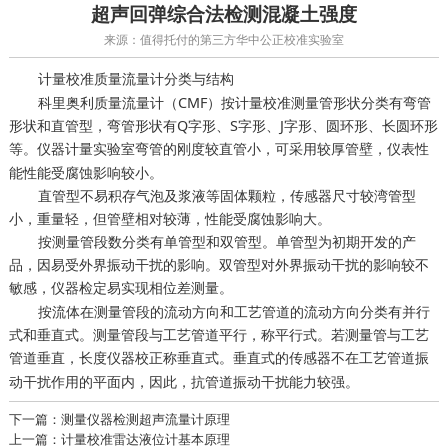
超声回弹综合法检测混凝土强度
来源：值得托付的第三方华中公正校准实验室
质量流量计分类与结构
计量校准
科里奥利质量流量计（CMF）按计量校准测量管形状分类有弯管
形状和直管型，弯管形状有Q字形、S字形、J字形、圆环形、长圆环形
等。
弯管的刚度较直管小，可采用较厚管壁，仪表性
仪器计量实验室
能性能受腐蚀影响较小。
直管型不易积存气泡及浆液等固体颗粒，传感器尺寸较湾管型
小，重量轻，但管壁相对较薄，性能受腐蚀影响大。
按测量管段数分类有单管型和双管型。单管型为初期开发的产
品，因易受外界振动干扰的影响。双管型对外界振动干扰的影响较不
敏感，
易实现相位差测量。
仪器检定
按流体在测量管段的流动方向和工艺管道的流动方向分类有并行
式和垂直式。测量管段与工艺管道平行，称平行式。若测量管与工艺
管道垂直，
称垂直式。垂直式的传感器不在工艺管道振
长度仪器校正
动干扰作用的平面内，因此，抗管道振动干扰能力较强。
下一篇：测量仪器检测超声流量计原理
上一篇：计量校准雷达液位计基本原理