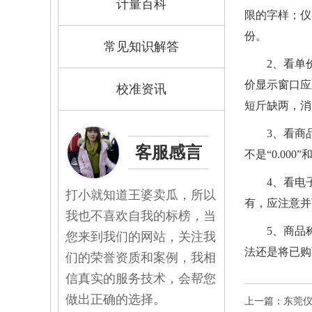
计量百科
限的字样；
仪
份。
常见知识解答
2、看单
价显示窗口应显
校准资讯
短斤缺两，消
3、看商
客服感言
不是“0.00
4、看电
打小就知道王婆卖瓜，所以
有，应注意并
我也不喜欢自我的标榜，当
5、商品
您来到我们的网站，关注我
法还是将已购
们的荣誉资质和案例，我相
信真实的服务技术，会帮您
做出正确的选择。
上一篇：东莞