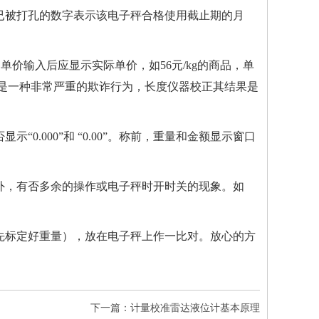
个已被打孔的数字表示该电子秤合格使用截止期的月
：单价输入后应显示实际单价，如56元/kg的商品，单
缩位是一种非常严重的欺诈行为，
长度仪器校正
其结果是
.000”和 “0.00”。称前，重量和金额显示窗口
外，有否多余的操作或电子秤时开时关的现象。如
先标定好重量），放在电子秤上作一比对。放心的方
下一篇：计量校准雷达液位计基本原理