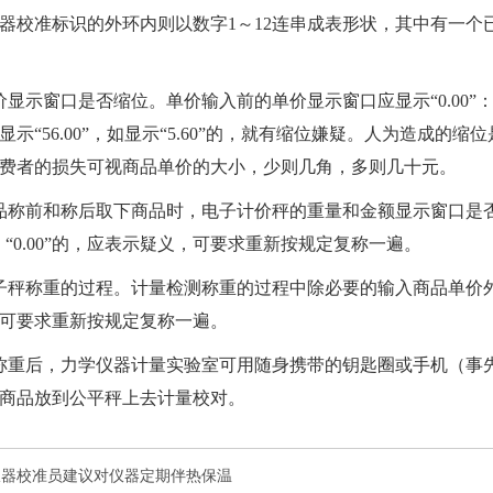
器校准
标识的外环内则以数字1～12连串成表形状，其中有一
价显示窗口是否缩位。单价输入前的单价显示窗口应显示“0.00”
示“56.00”，如显示“5.60”的，就有缩位嫌疑。人为造成的
费者的损失可视商品单价的大小，少则几角，多则几十元。
品称前和称后取下商品时，电子计价秤的重量和金额显示窗口是否显示“0
0”和 “0.00”的，应表示疑义，可要求重新按规定复称一遍。
子秤称重的过程。
计量检测
称重的过程中除必要的输入商品单价
可要求重新按规定复称一遍。
称重后，
力学仪器计量实验室
可用随身携带的钥匙圈或手机（事
商品放到公平秤上去计量校对。
仪器校准员建议对仪器定期伴热保温