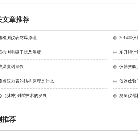
关文章推荐
器检测仪表防爆原理
◎
2014
器检测电磁干扰及屏蔽
◎
东升镇计
准温度测量仪
◎
仪器效验
接点压力表的结构原理是什么
◎
仪器效验
态（脉冲)测试技术的发展
◎
测量仪器
例推荐