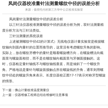
凤岗仪器校准量针法测量螺纹中径的误差分析
来源：值得托付的第三方华中公正校准实验室
凤岗量针法测量螺纹中径的误差分析
以三针法
测量螺纹中径的误差分析为例，双针法测量精
仪器校准
度分析方法与三针法类似。
三针法测量的系统误差
上述被测螺纹中径d2的计算式）
是根据螺
无线电仪器计量实验室
纹轴向剖面内量针的位置而推导的，这里没有考虑螺纹升角的影响。
实际上，放在螺纹牙槽中的量针是顺着螺旋槽方向，在螺旋槽法向截
面里与螺旋面相切，而不是在螺纹轴向截面里与牙侧面接触的。这
时，
量针轴线不与螺纹轴线垂直，而是倾斜了一个螺纹升
仪器检定
角。严格地说是量针与螺旋面接触点所在螺旋线的升角，通常则用螺
纹中径处的螺旋升角来表示。
图17-17表示对称牙型螺旋
长度仪器校正
的情形。
下一篇：佛山计量校准温度测量仪
上一篇：仪器维修工程师总结在维修时注意事项