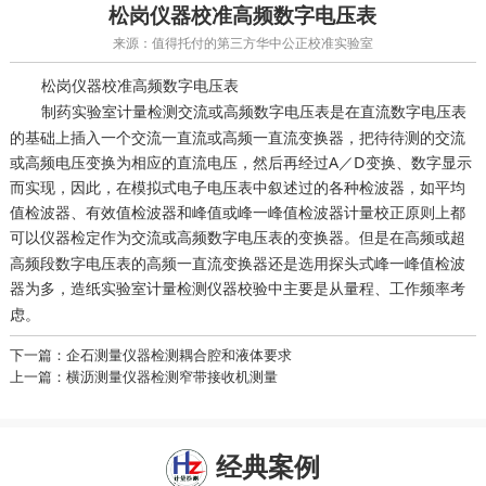
松岗仪器校准高频数字电压表
来源：值得托付的第三方华中公正校准实验室
松岗
高频数字电压表
仪器校准
交流或高频数字电压表是在直流数字电压表
制药实验室计量检测
的基础上插入一个交流一直流或高频一直流变换器，把待待测的交流
或高频电压变换为相应的直流电压，然后再经过A／D变换、数字显示
而实现，因此，在模拟式电子电压表中叙述过的各种检波器，如平均
值检波器、有效值检波器和峰值或峰一峰值检波器计量校正原则上都
可以
作为交流或高频数字电压表的变换器。但是在高频或超
仪器检定
高频段数字电压表的高频一直流变换器还是选用探头式峰一峰值检波
器为多，
仪器校验中主要是从量程、工作频率考
造纸实验室计量检测
虑。
下一篇：企石测量仪器检测耦合腔和液体要求
上一篇：横沥测量仪器检测窄带接收机测量
经典案例