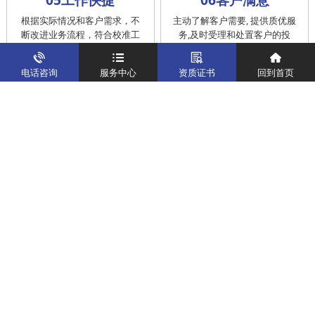
根据实际情况和客户需求，不
主动了解客户需要, 提供质优服
断改进业务流程，符合校准工
务,及时受理和处置客户的投
作在服务的时间标准内完成
诉，提供快捷、方便的后续服
务
电话咨询
服务中心
资质证书
回到首页
仪器校准
实验室校准解决方案
制造仪器校准解决方案
计量校准实验室
关于我们
客户案例
新闻资讯
企业文化
八大优势
联系我们
地址：深圳市宝安区燕罗街道塘下涌社区洋涌工业路4号
运营地址：广东省东莞市南城区鸿福路中环财富广场7层716
版权所有：华中计量
粤ICP备19031793号-2
计量服务热线：
400-805-6188