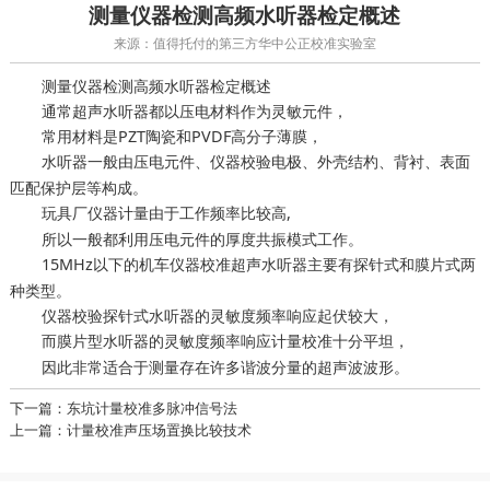
测量仪器检测高频水听器检定概述
来源：值得托付的第三方华中公正校准实验室
测量仪器检测高频水听器检定概述
通常超声水听器都以压电材料作为灵敏元件，
常用材料是PZT陶瓷和PVDF高分子薄膜，
水听器一般由压电元件、
电极、外壳结杓、背衬、表面
仪器校验
匹配保护层等构成。
由于工作频率比较高,
玩具厂仪器计量
所以一般都利用压电元件的厚度共振模式工作。
15MHz以下的
超声水听器主要有探针式和膜片式两
机车仪器校准
种类型。
仪器校验探针式水听器的灵敏度频率响应起伏较大，
而膜片型水听器的灵敏度频率响应
十分平坦，
计量校准
因此非常适合于测量存在许多谐波分量的超声波波形。
下一篇：东坑计量校准多脉冲信号法
上一篇：计量校准声压场置换比较技术