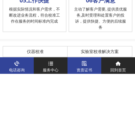
05工作快捷
06客户满意
根据实际情况和客户需求，不
主动了解客户需要, 提供质优服
断改进业务流程，符合校准工
务,及时受理和处置客户的投
作在服务的时间标准内完成
诉，提供快捷、方便的后续服
务
仪器校准
实验室校准解决方案
制造仪器校准解决方案
计量校准实验室
电话咨询
服务中心
资质证书
回到首页
关于我们
客户案例
新闻资讯
企业文化
八大优势
联系我们
地址：深圳市宝安区燕罗街道塘下涌社区洋涌工业路4号
运营地址：广东省东莞市南城区鸿福路中环财富广场7层716
版权所有：华中计量
粤ICP备19031793号-2
计量服务热线：
400-805-6188