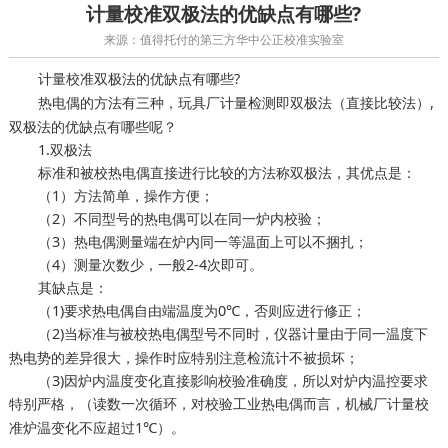
计量校准双极法的优缺点有哪些?
来源：值得托付的第三方华中公正校准实验室
双极法的优缺点有哪些?
计量校准
热电偶的方法有三种，
即双极法（直接比较法）,
玩具厂计量检测
双极法的优缺点有哪些呢？
1.双极法
标准和被校热电偶直接进行比较的方法称双极法，其优点是：
（1）方法简单，操作方便；
（2）不同型号的热电偶可以在同一炉内校验；
（3）热电偶测量端在炉内同一等温面上可以不捆扎；
（4）测量次数少，一般2-4次即可。
其缺点是：
（1)要求热电偶自由端温度为0℃，否则应进行修正；
（2)当标准与被校热电偶型号不同时，
由于同一温度下
仪器计量
热电势的差异很大，操作时应特别注意检流计不被损坏；
（3)因炉内温度变化直接影响校验准确度，所以对炉内温控要求
特别严格，（读数一次循环，对校验工业热电偶而言，
机械厂计量校
炉温变化不应超过1℃）。
准