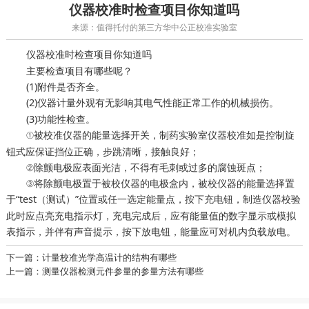
仪器校准时检查项目你知道吗
来源：值得托付的第三方华中公正校准实验室
时检查项目你知道吗
仪器校准
主要检查项目有哪些呢？
(1)附件是否齐全。
(2)
外观有无影响其电气性能正常工作的机械损伤。
仪器计量
(3)功能性检查。
①被校准仪器的能量选择开关，
如是控制旋
制药实验室仪器校准
钮式应保证挡位正确，步跳清晰，接触良好；
②除颤电极应表面光洁，不得有毛刺或过多的腐蚀斑点；
③将除颤电极置于被校仪器的电极盒内，被校仪器的能量选择置
于“test（测试）”位置或任一选定能量点，按下充电钮，
制造仪器校验
此时应点亮充电指示灯，充电完成后，应有能量值的数字显示或模拟
表指示，并伴有声音提示，按下放电钮，能量应可对机内负载放电。
下一篇：计量校准光学高温计的结构有哪些
上一篇：测量仪器检测元件参量的参量方法有哪些