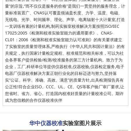
量”的宗旨,“而不仅仅是服务的价格”是我们一贯坚持的服务理念，计
量标准装置广、CNAS认可覆盖领涵盖长度、力学、温度、电磁、
无线电、光学、时间频率、理化、声学、电离辐射十大计量室,打造
一支训练有素的计量机构,制药实验室校准解决方案按照ISO/IEC
17025:2005《检测和校准实验室能力的通用要求》、CNAS-
CL01：2006《检测和校准实验室能力认可准则》的有关要求建立
了实验室的质量管理体系,严格执行《中华人民共和国计量法》的有
关规定，执行国家计量检定规程、校准规范和相关标准，可以为社
会各界客户提供检验/检测/校准服务的第三方计量机构。致力于为
企业，工厂,科研单位等提供仪器校准,仪器校验,仪器检定服务,电子
电器厂仪器校准解决方案正朝行业化的目标迈进与努力,坚持落
实“公证、科学、准确、高效、满意”的质量方针,出具检测报告具有
公正性!符合企业ISO、CCC、UL、CE、QS等客户验厂审厂要求,让
您省时、省力、省心。打造国内校准好质量的计量校准公司。期许
成为您信赖的合作仪器校准伙伴
华中仪器校准
实验室图片展示