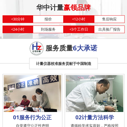
华中计量
赢领品牌
<
30分钟
报价
<
12小时
售后响应
<
24小时
到场服务
<
3个工作日
出具验厂报告
服务质量
6大承诺
计量仪器校准服务贡献于中国制造
01服务行为公正
02计量方法科学
自觉遵守公正性声明
遵循科学求实原则，严格按照