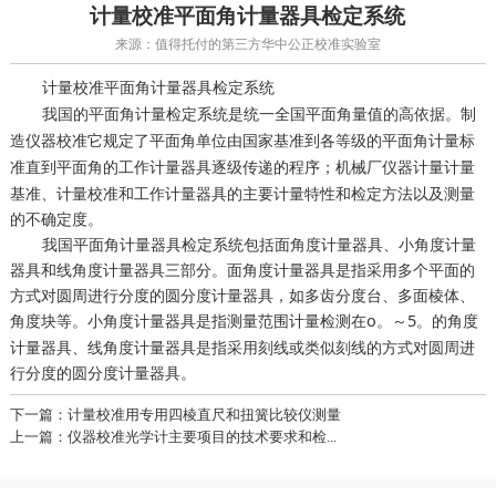
计量校准平面角计量器具检定系统
来源：值得托付的第三方华中公正校准实验室
平面角计量器具检定系统
计量校准
我国的平面角计量检定系统是统一全国平面角量值的高依据。
制
它规定了平面角单位由国家基准到各等级的平面角计量标
造仪器校准
准直到平面角的工作计量器具逐级传递的程序；
计量
机械厂仪器计量
基准、计量校准和工作计量器具的主要计量特性和检定方法以及测量
的不确定度。
我国平面角计量器具检定系统包括面角度计量器具、小角度计量
器具和线角度计量器具三部分。面角度计量器具是指采用多个平面的
方式对圆周进行分度的圆分度计量器具，如多齿分度台、多面棱体、
角度块等。小角度计量器具是指测量范围
在o。～5。的角度
计量检测
计量器具、线角度计量器具是指采用刻线或类似刻线的方式对圆周进
行分度的圆分度计量器具。
下一篇：计量校准用专用四棱直尺和扭簧比较仪测量
上一篇：仪器校准光学计主要项目的技术要求和检...