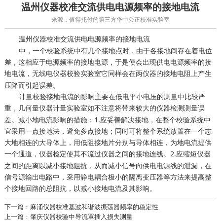
温州仪器校准交流供电电源频率的接地电流
来源：值得托付的第三方华中公正校准实验室
温州
交流供电电源频率的接地电流
仪器校准
中，一个校验系统中有几个接地点时，由于各接地间存在着电位
差，这相应于电源频率的接地电源，于是便会出现供电电源频率的接
地电流，
它同样会在两仪器的接地电阻上产生
无线电仪器校验实验室
压降而引起误差。
计量校验接地电流的影响主要在低电平小电压的测量中比较严
重，
如不注意将带来较大的仪器检测测量误
几何量仪器计量实验室
差。减小地电流影响的措施：1.应妥善解决接地，在整个校验系统中
宜采用一点接地法，避免多点接地；同时可将整个系统放置在一个志
大地相连的大导体上，用低阻接地片分别与导体相连，为地电流提供
一个通道，
使其不流过仪器之间的接地连线。2.应缩短仪器
仪器检定
之间的距离以减小接地阻抗，从而减小信号向供电电源线的泄漏，在
信号源输出电路中，采用静电耦合极小的隔离变压器等方法来提高整
个接地回路的总阻抗，以减小接地电流及其影响。
下一篇：麻涌仪器校准基波和谐波振荡器频率的稳定性
上一篇：肇庆仪器校验中导流罩插入损失测量