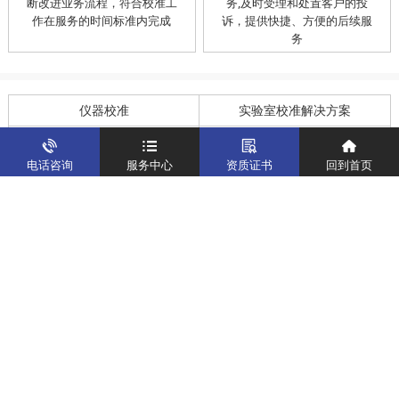
断改进业务流程，符合校准工
务,及时受理和处置客户的投
作在服务的时间标准内完成
诉，提供快捷、方便的后续服
务
仪器校准
实验室校准解决方案
制造仪器校准解决方案
计量校准实验室
电话咨询
服务中心
资质证书
回到首页
关于我们
客户案例
新闻资讯
企业文化
八大优势
联系我们
地址：深圳市宝安区燕罗街道塘下涌社区洋涌工业路4号
运营地址：广东省东莞市南城区鸿福路中环财富广场7层716
版权所有：华中计量
粤ICP备19031793号-2
计量服务热线：
400-805-6188