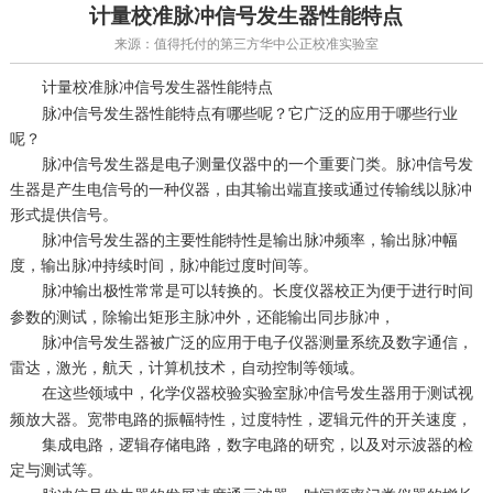
计量校准脉冲信号发生器性能特点
来源：值得托付的第三方华中公正校准实验室
脉冲信号发生器性能特点
计量校准
脉冲信号发生器性能特点有哪些呢？它广泛的应用于哪些行业
呢？
脉冲信号发生器是电子测量仪器中的一个重要门类。脉冲信号发
生器是产生电信号的一种仪器，由其输出端直接或通过传输线以脉冲
形式提供信号。
脉冲信号发生器的主要性能特性是输出脉冲频率，输出脉冲幅
度，输出脉冲持续时间，脉冲能过度时间等。
脉冲输出极性常常是可以转换的。
为便于进行时间
长度仪器校正
参数的测试，除输出矩形主脉冲外，还能输出同步脉冲，
脉冲信号发生器被广泛的应用于电子仪器测量系统及数字通信，
雷达，激光，航天，计算机技术，自动控制等领域。
在这些领域中，
脉冲信号发生器用于测试视
化学仪器校验实验室
频放大器。宽带电路的振幅特性，过度特性，逻辑元件的开关速度，
集成电路，逻辑存储电路，数字电路的研究，以及对示波器的检
定与测试等。