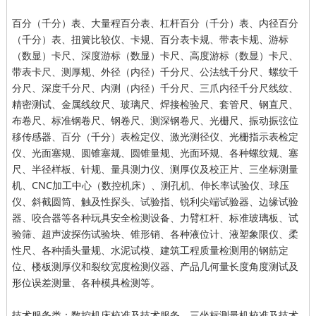
百分（千分）表、大量程百分表、杠杆百分（千分）表、内径百分
（千分）表、扭簧比较仪、卡规、百分表卡规、带表卡规、游标
（数显）卡尺、深度游标（数显）卡尺、高度游标（数显）卡尺、
带表卡尺、测厚规、外径（内径）千分尺、公法线千分尺、螺纹千
分尺、深度千分尺、内测（内径）千分尺、三爪内径千分尺线纹、
精密测试、金属线纹尺、玻璃尺、焊接检验尺、套管尺、钢直尺、
布卷尺、标准钢卷尺、钢卷尺、测深钢卷尺、光栅尺、振动振弦位
移传感器、百分（千分）表检定仪、激光测径仪、光栅指示表检定
仪、光面塞规、圆锥塞规、圆锥量规、光面环规、各种螺纹规、塞
尺、半径样板、针规、量具测力仪、测厚仪及校正片、三坐标测量
机、CNC加工中心（数控机床）、测孔机、伸长率试验仪、球压
仪、斜截圆筒、触及性探头、试验指、锐利尖端试验器、边缘试验
器、咬合器等各种玩具安全检测设备、力臂杠杆、标准玻璃板、试
验筛、超声波探伤试验块、锥形销、各种液位计、液塑象限仪、柔
性尺、各种插头量规、水泥试模、建筑工程质量检测用的钢筋定
位、楼板测厚仪和裂纹宽度检测仪器、产品几何量长度角度测试及
形位误差测量、各种模具检测等。
技术服务类：数控机床校准及技术服务、三坐标测量机校准及技术