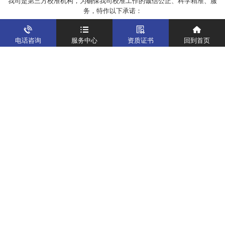
我司是第三方校准机构，为确保我司校准工作的诚信公正、科学精准、服
务，特作以下承诺：
★
运行的管理体系严格
按照国家有关法律法规建立，能够现实校准工作的
质量，并有体系实现管理体系的持续改进。
电话咨询
服务中心
资质证书
回到首页
★
对客户秉承诚信公正的态度
，提供科学准确的数据，达到快捷服务的水
平。
★
校准人员能单独开展工作，
并有体系保障在工作中不受各个来自公司内
外的干扰。
维护校准数据的公正性。
★
校准工作
按照相关服务标准
的要求进行。
★
对客户的相关信息严格保密
，切实维护客户权益。
★
全体员工均不参与影响我司公正性的活动
，恪守职业道德。
仪器校准
实验室校准解决方案
制造仪器校准解决方案
计量校准实验室
关于我们
客户案例
新闻资讯