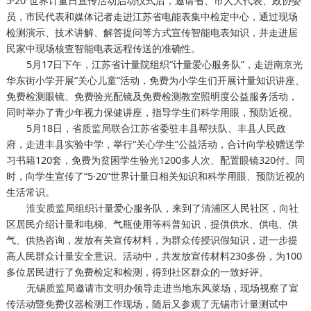
5·20”世界计量日宣传活动启动仪式后，邀请省、市人大代表、政协委
员，市民代表和媒体记者走进江苏省电能表集中检定中心，通过现场
检测演示、技术讲解、解答提问等方式宣传智能电表知识，并走进居
民家中现场核查智能电表远程传送的准确性。
5月17日下午，江苏省计量院组织“计量爱心服务队”，走进南京光
华东街小学开展“关心儿童”活动，免费为小学生们开展计量知识讲座、
免费检测眼镜、免费验光配镜及免费检测教室照明度公益服务活动，
同时举办了青少年视力保健讲座，指导学生们科学用眼，预防近视。
5月18日，省质监局联合江苏省委驻丰县帮扶队、丰县人民政
府，走进丰县实验中学，举行“关心学生”公益活动，合计向学校赠送学
习书籍120套，免费为贫困学生验光1200多人次、配置眼镜320付。同
时，向学生宣传了“5·20”世界计量日相关知识和科学用眼、预防近视的
生活常识。
淮安质监局组织计量爱心服务队，来到了清浦区人民社区，向社
区居民介绍计量和电梯、气瓶使用等科普知识，提供供水、供电、供
气、供热咨询，发放有关宣传材料，为群众传授识假知识，进一步提
高人民群众计量安全意识。活动中，共发放宣传材料230多份，为100
多位居民进行了免费检定和检测，得到社区群众的一致好评。
无锡质监局邀请市文明办领导走进当地东风菜场，现场视察了宣
传活动暨免费仪器检测工作现场，随后又参观了无锡市计量测试中