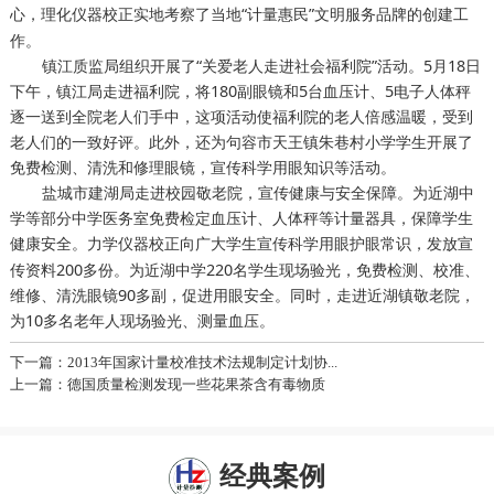
心，
实地考察了当地“计量惠民”文明服务品牌的创建工
理化仪器校正
作。
镇江质监局组织开展了“关爱老人走进社会福利院”活动。5月18日
下午，镇江局走进福利院，将180副眼镜和5台血压计、5电子人体秤
逐一送到全院老人们手中，这项活动使福利院的老人倍感温暖，受到
老人们的一致好评。此外，还为句容市天王镇朱巷村小学学生开展了
免费检测、清洗和修理眼镜，宣传科学用眼知识等活动。
盐城市建湖局走进校园敬老院，宣传健康与安全保障。为近湖中
学等部分中学医务室免费检定血压计、人体秤等计量器具，保障学生
健康安全。
向广大学生宣传科学用眼护眼常识，发放宣
力学仪器校正
传资料200多份。为近湖中学220名学生现场验光，免费检测、校准、
维修、清洗眼镜90多副，促进用眼安全。同时，走进近湖镇敬老院，
为10多名老年人现场验光、测量血压。
下一篇：2013年国家计量校准技术法规制定计划协...
上一篇：德国质量检测发现一些花果茶含有毒物质
经典案例