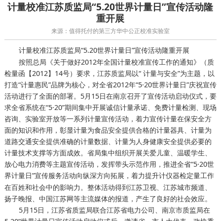
计量校准江苏质监局“5.20世界计量日”宣传活动隆
重开展
来源：值得托付的第三方华中公正校准实验室
江苏质监局“5.20世界计量日”宣传活动隆重开展
计量校准
按照总局《关于做好2012年全国计量校准宣传工作的通知》（质
检量函【2012】14号）要求，江苏质监局以“ 计量与安全”为主题，以
打造“计量惠民”品牌为核心，对全省2012年“5·20世界计量日”庆祝宣传
活动进行了全面的部署。5月15日在南京召开了宣传活动启动仪式，要
求全省系统在“5·20”期间集中开展诚信计量承诺、免费计量检测、现场
咨询、实验室开放等一系列计量宣传活动，着力宣传计量在保安全方
面的知识和作用，彰显计量为食品安全提供合格的计量器具、计量为
道路交通安全提供准确的计量数据、计量为人身健康安全提供必要的
计量技术支撑等方面成效。省局集中组织开展关爱儿童、温暖学生、
放心电力消费等主题宣传活动，发挥带头示范作用，推进全省“5·20世
界计量日”宣传服务活动向纵深方向拓展，着力提升计
量工作
仪器检定
在百姓和社会中的影响力。整体活动得到江苏卫视、江苏城市频道、
扬子晚报、中国江苏网等主流媒体的报道，产生了良好的社会效应。
5月15日，江苏省质监局联合江苏省电力公司、南京市质监局在