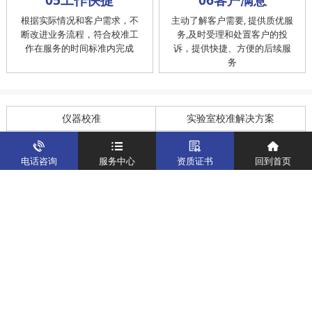
根据实际情况和客户需求，不
主动了解客户需要, 提供质优服
断改进业务流程，符合校准工
务,及时受理和处置客户的投
作在服务的时间标准内完成
诉，提供快捷、方便的后续服
务
仪器校准
实验室校准解决方案
制造仪器校准解决方案
计量校准实验室
电话咨询
服务中心
资质证书
回到首页
关于我们
客户案例
新闻资讯
企业文化
八大优势
联系我们
地址：深圳市宝安区燕罗街道塘下涌社区洋涌工业路4号
运营地址：广东省东莞市南城区鸿福路中环财富广场7层716
版权所有：华中计量
粤ICP备19031793号-2
计量服务热线：
400-805-6188