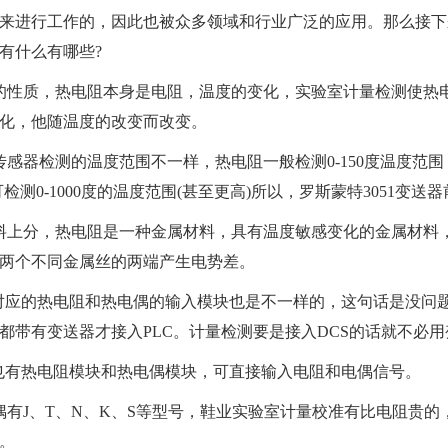
来进行工作的，因此也被众多领域和行业广泛的应用。那么接下
有什么有哪些?
的性质，热电阻本身是电阻，温度的变化，
实验室计量检测
使热
化，他随温度的改变而改变。
传感器检测的温度范围不一样，热电阻一般检测0-150度温度范围
可检测0-1000度的温度范围(甚至更高)所以，罗斯蒙特3051变
料上分，热电阻是一种金属材料，具有温度敏感变化的金属材料
两个不同金属丝的两端产生电势差。
C对应的热电阻和热电偶的输入模块也是不一样的，这句话是没问题，
都带有变送器才接入PLC。
计量检测
要是接入DCS的话就不必用
C也有热电阻模块和热电偶模块，可直接输入电阻和电偶信号。
偶有J、T、N、K、S等型号，
鞋业实验室计量校准
有比电阻贵的
。