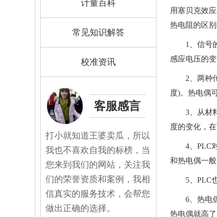
计量百科
用塞贝克效应
热电阻的区别
常见知识解答
1、信号
感应电压的变
校准资讯
2、两种
度)。热电偶
客服感言
3、从材
度的变化，在
打小就知道王婆卖瓜，所以
4、PL
我也不喜欢自我的标榜，当
和热电偶一般
您来到我们的网站，关注我
们的荣誉资质和案例，我相
5、PL
信真实的服务技术，会帮您
6、热电
做出正确的选择。
热电偶就高了