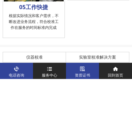
05工作快捷
06客户满意
根据实际情况和客户需求，不
主动了解客户需要, 提供质优服
断改进业务流程，符合校准工
务,及时受理和处置客户的投
作在服务的时间标准内完成
诉，提供快捷、方便的后续服
务
仪器校准
实验室校准解决方案
制造仪器校准解决方案
计量校准实验室
电话咨询
服务中心
资质证书
回到首页
关于我们
客户案例
新闻资讯
企业文化
八大优势
联系我们
地址：深圳市宝安区燕罗街道塘下涌社区洋涌工业路4号
运营地址：广东省东莞市南城区鸿福路中环财富广场7层716
版权所有：华中计量
粤ICP备19031793号-2
计量服务热线：
400-805-6188