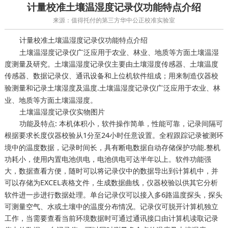
计量校准土壤温湿度记录仪功能特点介绍
来源：值得托付的第三方华中公正校准实验室
土壤温湿度记录仪功能特点介绍
计量校准
土壤温湿度记录仪广泛应用于农业、林业、地质等方面土壤温湿
度测量及研究。土壤温湿度记录仪主要由土壤湿度传感器、土壤温度
传感器、数据记录仪、通讯设备和上位机软件组成；用来
制造仪器校
测量和记录土壤湿度及温度.土壤温湿度记录仪广泛应用于农业、林
验
业、地质等方面土壤温湿度。
土壤温湿度记录仪实物图片
功能及特点: 本机体积小，软件操作简单，性能可靠，记录间隔可
根据要求
从1分至24小时任意设置。全程跟踪记录被测环
长度仪器校验
境中的温度数据，记录时间长，具有断电数据自动存储保护功能.整机
功耗小，使用内置电池供电，电池供电可达半年以上。软件功能强
大，数据查看方便，随时可以将记录仪中的数据导出到计算机中，并
可以存储为EXCEL表格文件，生成数据曲线，
以供其它分析
仪器校验
软件进一步进行数据处理。单台记录仪可以接入多6路温度探头，探头
可测量空气、水或土壤中的温度分布情况。记录仪可脱开计算机独立
工作，当需要查看当前环境数据时可通过通讯接口由计算机读取记录