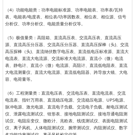
（4）功能电能类：功率电能标准源、功率电能表、功率表/瓦特
表、电能表/电度表、相位表/功率因数表、相位表、相位源、信号
分析仪、功率分析仪、电能质量分析仪等。
（5）极值量类：高阻箱、直流高压表、交流高压表、直流高压
源、直流高压分压器、交流高压分压器、直流高压探棒（头)、交流
高压探棒（头)、直流纳伏数字电压表、直流低电压标准源、直流大
电流表、直流大电流源、交流标准大电流源、直流小（微）电流
表、静电计、直流小（微）电流源、高阻计、直流低电阻表、直流
大电流测量仪、直流大电流源、直流低电阻器、跨导放大镜、大电
容、电荷量等。
（6）工程测量类：直流电压表、交流电压表、直流电流表、交流
电流表、指针万用表、直流稳压电源、交流稳压电源、UPS电源、
脉冲电源、激光电源、直流电子负载、交流电子负载、耐电压测试
仪、泄露电流测试仪、钳形表、接地电阻测试仪、接地导通电阻测
试仪、电阻应变仪、微欧计、兆欧表、线缆测试仪、表面电阻测试
仪、离子风机、人体电阻测试仪、腕带测试仪、内阻测试仪、数字
多功能功率测试仪、离子风机检定仪等。