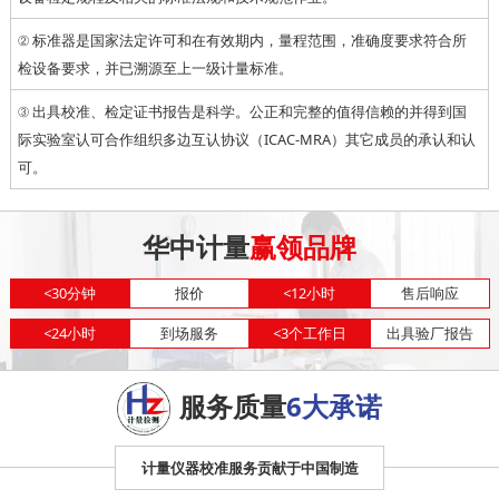
② 标准器是国家法定许可和在有效期内，量程范围，准确度要求符合所
检设备要求，并已溯源至上一级计量标准。
③ 出具校准、检定证书报告是科学。公正和完整的值得信赖的并得到国
际实验室认可合作组织多边互认协议（ICAC-MRA）其它成员的承认和认
可。
华中计量
赢领品牌
<
30分钟
报价
<
12小时
售后响应
<
24小时
到场服务
<
3个工作日
出具验厂报告
服务质量
6大承诺
计量仪器校准服务贡献于中国制造