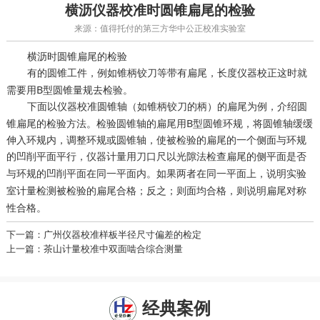
横沥仪器校准时圆锥扁尾的检验
来源：值得托付的第三方华中公正校准实验室
横沥时圆锥扁尾的检验
有的圆锥工件，例如锥柄铰刀等带有扁尾，
这时就
长度仪器校正
需要用B型圆锥量规去检验。
下面以
圆锥轴（如锥柄铰刀的柄）的扁尾为例，介绍圆
仪器校准
锥扁尾的检验方法。检验圆锥轴的扁尾用B型圆锥环规，将圆锥轴缓缓
伸入环规内，调整环规或圆锥轴，使被检验的扁尾的一个侧面与环规
的凹削平面平行，
用刀口尺以光隙法检查扁尾的侧平面是否
仪器计量
与环规的凹削平面在同一平面内。如果两者在同一平面上，说明
实验
被检验的扁尾合格；反之；则面均合格，则说明扁尾对称
室计量检测
性合格。
下一篇：广州仪器校准样板半径尺寸偏差的检定
上一篇：茶山计量校准中双面啮合综合测量
经典案例