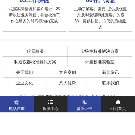
根据实际情况和客户需求，不
主动了解客户需要, 提供质优服
断改进业务流程，符合校准工
务,及时受理和处置客户的投
作在服务的时间标准内完成
诉，提供快捷、方便的后续服
务
仪器校准
实验室校准解决方案
制造仪器校准解决方案
计量校准实验室
关于我们
客户案例
新闻资讯
企业文化
八大优势
联系我们
地址：深圳市宝安区燕罗街道塘下涌社区洋涌工业路4号
运营地址：广东省东莞市南城区鸿福路中环财富广场7层716
电话咨询
服务中心
资质证书
回到首页
版权所有：华中计量
粤ICP备19031793号-2
计量服务热线：
400-805-6188