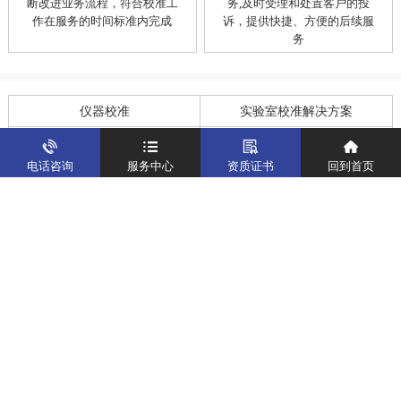
断改进业务流程，符合校准工
务,及时受理和处置客户的投
作在服务的时间标准内完成
诉，提供快捷、方便的后续服
务
仪器校准
实验室校准解决方案
制造仪器校准解决方案
计量校准实验室
电话咨询
服务中心
资质证书
回到首页
关于我们
客户案例
新闻资讯
企业文化
八大优势
联系我们
地址：深圳市宝安区燕罗街道塘下涌社区洋涌工业路4号
运营地址：广东省东莞市南城区鸿福路中环财富广场7层716
版权所有：华中计量
粤ICP备19031793号-2
计量服务热线：
400-805-6188